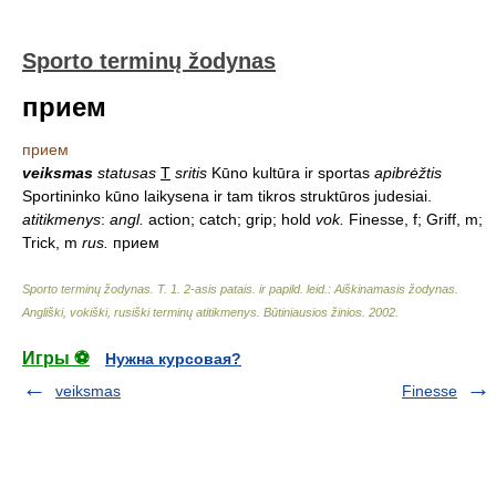
Sporto terminų žodynas
прием
прием
veiksmas
statusas
T
sritis
Kūno kultūra ir sportas
apibrėžtis
Sportininko kūno laikysena ir tam tikros struktūros judesiai.
atitikmenys
:
angl.
action; catch; grip; hold
vok.
Finesse, f; Griff, m;
Trick, m
rus.
прием
Sporto terminų žodynas. T. 1. 2-asis patais. ir papild. leid.: Aiškinamasis žodynas.
Angliški, vokiški, rusiški terminų atitikmenys. Būtiniausios žinios
.
2002
.
Игры ⚽
Нужна курсовая?
veiksmas
Finesse